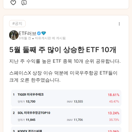
%EB%A0%88%EB%93%9C%EC%B9%B4%ED%8E%
댓글
ABsp-500-%EA%B7%9C%EC%A0%95-
%EB%B3%80%EA%B2%BD%EC%97%90-
#공지
%EB%94%B0/
ETF러브
3개월 전
자유게시판 에 게시됨
5월 둘째 주 많이 상승한 ETF 10개
지난 주 수익률 높은 ETF 종목 10개 순위 공유합니다.
스페이스X 상장 이슈 덕분에 미국우주항공 ETF들이
크게 오른 한주였습니다.