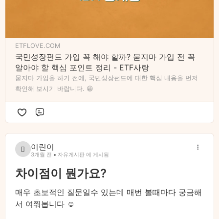
절세계좌와 아예 별개라서 둘 다 만드셔도 상관은 없
어요.
👍 국민성장펀드의 장점
ETFLOVE.COM
1) 정부가 손실의 20%를 우선 보전해 줍니다.
국민성장펀드 가입 꼭 해야 할까? 묻지마 가입 전 꼭
알아야 할 핵심 포인트 정리 - ETF사랑
2) 소득공제 혜택이 큽니다. (단, 세금을 많이 내는 고
묻지마 가입을 하기 전에, 국민성장펀드에 대한 핵심 내용을 먼저
소득자일수록 유리하고, 저소득자는 체감 혜택이 적을
확인해 보시기 바랍니다. 😀
수 있어요.)
👎 국민성장펀드의 단점 (주의!)
댓글
1) 가장 큰 단점은 5년간 환매 불가, 5년 동안 돈이 묶
이린이
입니다.
3개월 전
자유게시판 에 게시됨
2) 내가 직접 종목을 고르는 게 아니라서, 지금 내 돈이
차이점이 뭔가요?
어디에 얼마나 투자되고 있는지 실시간 파악이 어렵습
니다.
매우 초보적인 질문일수 있는데 매번 볼때마다 궁금해
서 여쭤봅니다 ☺️
💡 결론!