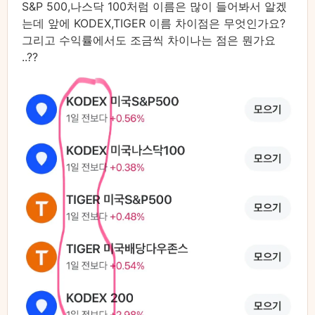
무조건 이거다! 하는 정답은 없습니다.
S&P 500,나스닥 100처럼 이름은 많이 들어봐서 알겠
는데 앞에 KODEX,TIGER 이름 차이점은 무엇인가요?
상품의 장단점이 뚜렷하기 때문에, 내 소득 상황과 투
그리고 수익률에서도 조금씩 차이나는 점은 뭔가요
자 성향을 잘 따져보고 필요한 걸 고르시면 됩니다.
..??
어떤 걸 선택할지 아직 고민되신다면?
제가 정리해 둔 [국민성장펀드] 관련 글을 먼저 가볍게
읽어보시기 바랍니다.
http://etflove.com/key-points-of-the-national-
growth-fund/