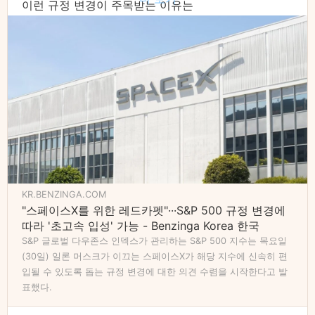
이런 규정 변경이 주목받는 이유는
곧 상장을 앞둔 스페이스X 때문입니다.
스페이스X가 상장할 경우
기존 규정대로라면 S&P 500 편입까지 시간이 오래 걸
립니다.
하지만 규정이 바뀌면
상장 후 더 빠르게 S&P 500 편입 후보가 될 수 있겠죠
물론 아직 확정은 아니고, 현재는 의견수렴 단계입니
다.
KR.BENZINGA.COM
그래도 S&P 500 ETF 투자자라면
"스페이스X를 위한 레드카펫"···S&P 500 규정 변경에
눈여겨볼 만한 변화입니다.
따라 '초고속 입성' 가능 - Benzinga Korea 한국
S&P 글로벌 다우존스 인덱스가 관리하는 S&P 500 지수는 목요일
자세한 내용은 아래 링크에서 확인해보시면 됩니다.😃
(30일) 일론 머스크가 이끄는 스페이스X가 해당 지수에 신속히 편
입될 수 있도록 돕는 규정 변경에 대한 의견 수렴을 시작한다고 발
https://kr.benzinga.com/news/usa/stocks/%EC%8
표했다.
A%A4%ED%8E%98%EC%9D%B4%EC%8A%A4x%E
B%A5%BC-%EC%9C%84%ED%95%9C-