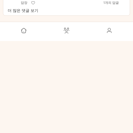
답장
1개의 답글
더 많은 댓글 보기
#자유게시판
ETF러브
3개월 전
자유게시판 에 게시됨
5월 ETF 종목별 배당금/배당지급일
스케쥴
5월 배당금 지급일은 4일, 6일, 18일, 19일입니다.
각 종목별 배당금지급일과 1주당 배당금을 확인해 보
세요😀
https://docs.google.com/spreadsheets/d/1WdsINU
oM2jVpiOEOfO8RBv5SYqS4FJuHEdZa2ZiWDGM/e
dit?usp=sharing