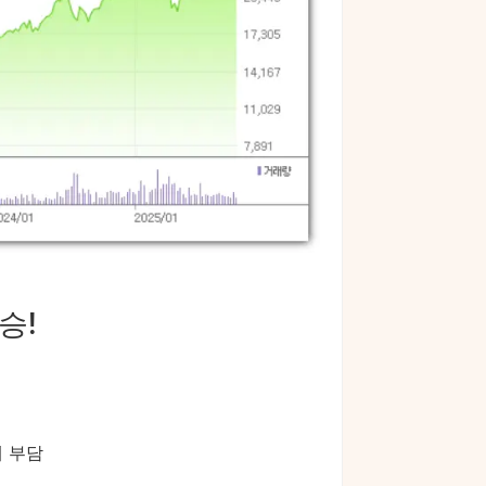
승!
에 부담