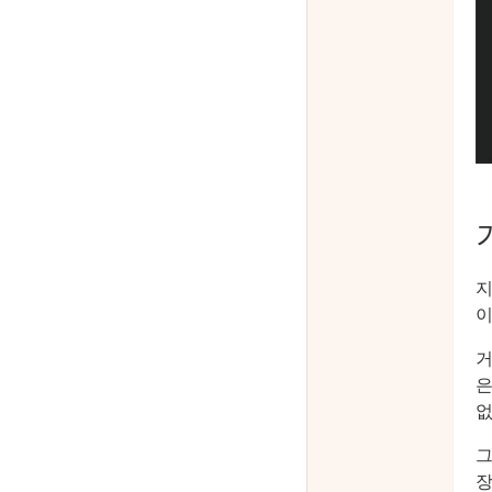
지
이
거
은
없
그
장