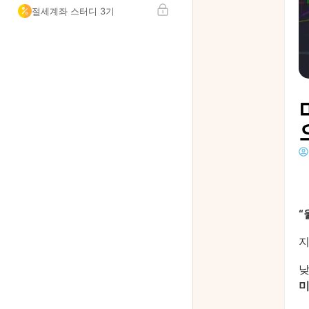
절세계좌 스터디 3기
“
지
낮
미