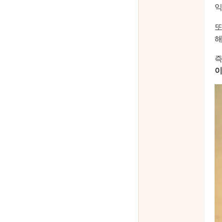
익
또
해
즉
이