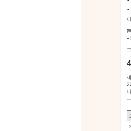
이
왠
사
그
제
2
더