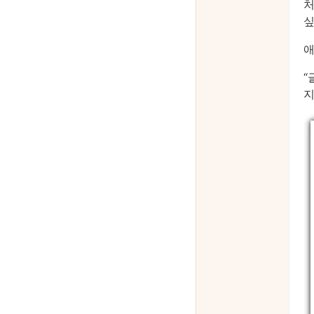
처
싶
애
“
지