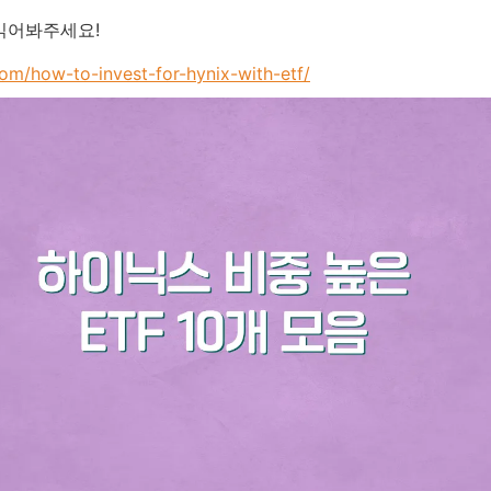
읽어봐주세요!
com/how-to-invest-for-hynix-with-etf/