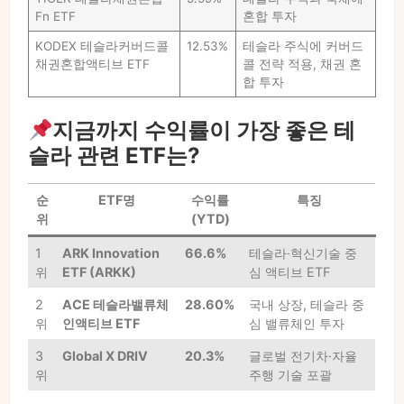
Fn ETF
혼합 투자
KODEX 테슬라커버드콜
12.53%
테슬라 주식에 커버드
채권혼합액티브 ETF
콜 전략 적용, 채권 혼
합 투자
지금까지 수익률이 가장 좋은 테
슬라 관련 ETF는?
순
ETF명
수익률
특징
위
(YTD)
1
ARK Innovation
66.6%
테슬라·혁신기술 중
위
ETF (ARKK)
심 액티브 ETF
2
ACE 테슬라밸류체
28.60%
국내 상장, 테슬라 중
위
인액티브 ETF
심 밸류체인 투자
3
Global X DRIV
20.3%
글로벌 전기차·자율
위
주행 기술 포괄