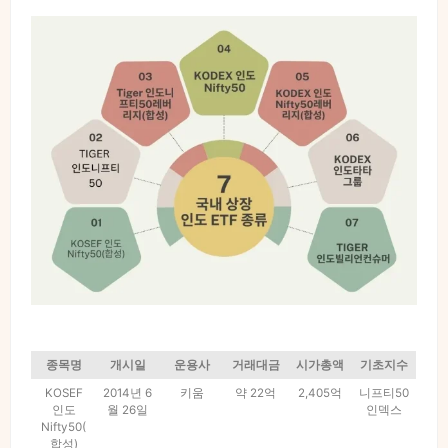
종목명
개시일
운용사
거래대금
시가총액
기초지수
KOSEF
2014년 6
키움
약 22억
2,405억
니프티50
인도
월 26일
인덱스
Nifty50(
합성)