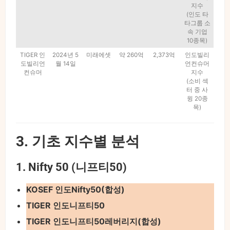
지수
(인도 타
타그룹 소
속 기업
10종목)
TIGER 인
2024년 5
미래에셋
약 260억
2,373억
인도빌리
도빌리언
월 14일
언컨슈머
컨슈머
지수
(소비 섹
터 중 사
윙 20종
목)
3. 기초 지수별 분석
1. Nifty 50 (니프티50)
KOSEF 인도Nifty50(합성)
TIGER 인도니프티50
TIGER 인도니프티50레버리지(합성)