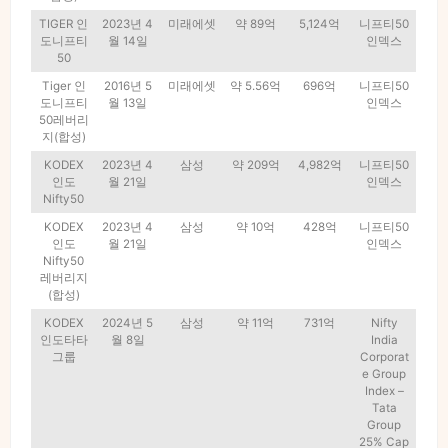
TIGER 인
2023년 4
미래에셋
약 89억
5,124억
니프티50
도니프티
월 14일
인덱스
50
Tiger 인
2016년 5
미래에셋
약 5.56억
696억
니프티50
도니프티
월 13일
인덱스
50레버리
지(합성)
KODEX
2023년 4
삼성
약 209억
4,982억
니프티50
인도
월 21일
인덱스
Nifty50
KODEX
2023년 4
삼성
약 10억
428억
니프티50
인도
월 21일
인덱스
Nifty50
레버리지
(합성)
KODEX
2024년 5
삼성
약 11억
731억
Nifty
인도타타
월 8일
India
그룹
Corporat
e Group
Index –
Tata
Group
25% Cap