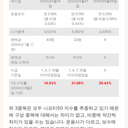
개시일
2023년4월14
2023년4월21
2014년6월26일
일
일
운용보수
연 0.19%
연 0.19%
연 0.29%
(총 비용
(총 비용
(총 비용 0.38%)
0.53%)
0.44%)
시가총액
5,124억
4,982억
2,405억
분배금
40원
23원
X
(2024년 1월 기
준)
분배금
15.4%
15.4%
X
배당 소득세
지급
1, 4, 7, 10월
1, 4, 7, 10월
X
기준일
마지막영업일
마지막영업일
1년 수익률
14.53%
31.08%
29.43%
(2024년 8월3
일 기준)
위 3종목은 모두 니프티50 지수를 추종하고 있기 때문
에 구성 종목에 대해서는 차이가 없고, 비중에 약간씩
차이가 있을 수는 있습니다. 운용사가 다르고, 보수에