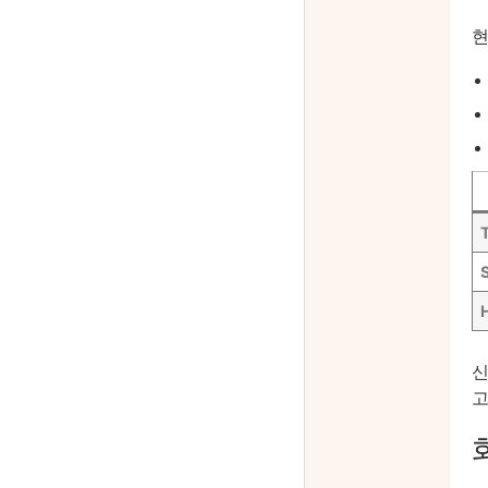
현
신
고