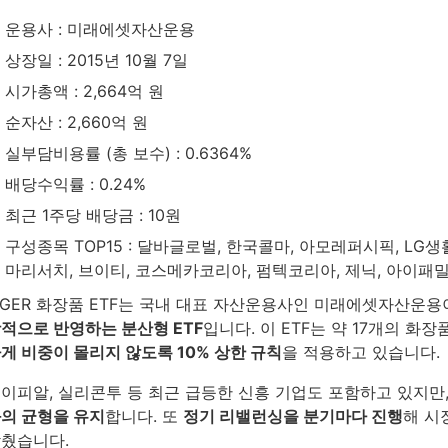
운용사 : 미래에셋자산운용
상장일 : 2015년 10월 7일
시가총액 : 2,664억 원
순자산 : 2,660억 원
실부담비용률 (총 보수) : 0.6364%
배당수익률 : 0.24%
최근 1주당 배당금 : 10원
구성종목 TOP15 : 달바글로벌, 한국콜마, 아모레퍼시픽, LG생
마리서치, 브이티, 코스메카코리아, 펌텍코리아, 제닉, 아이
IGER 화장품 ETF는 국내 대표 자산운용사인 미래에셋자산운용
적으로 반영하는 분산형 ETF
입니다. 이 ETF는 약 17개의 화
게 비중이 몰리지 않도록 10% 상한 규칙
을 적용하고 있습니다.
이피알, 실리콘투 등 최근 급등한 신흥 기업도 포함하고 있지만
의 균형을 유지
합니다. 또
정기 리밸런싱을 분기마다 진행
해 시
췄습니다.