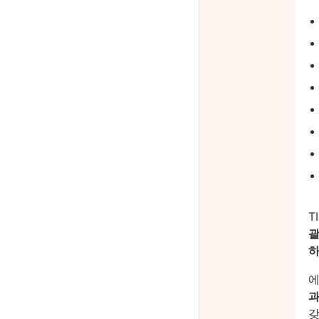
T
괄
하
에
과
갖