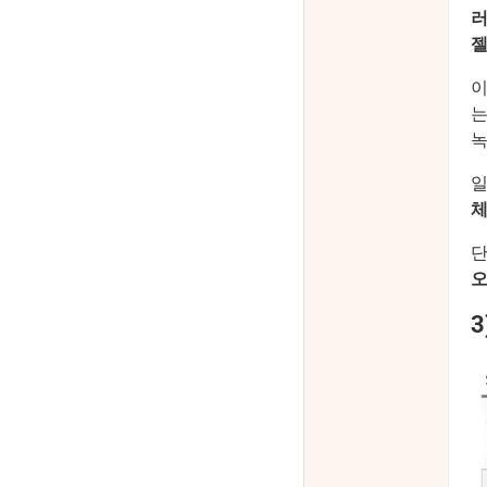
러
젤
이
는
녹
일
체
단
오