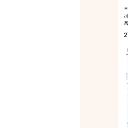
투
려
2