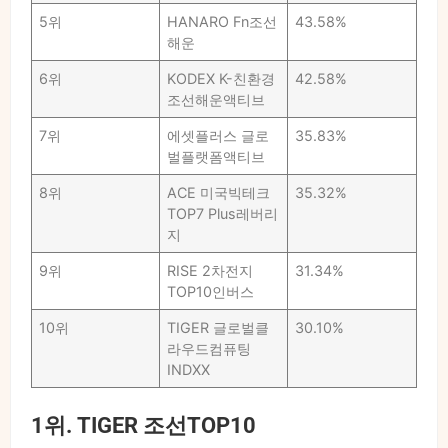
5위
HANARO Fn조선
43.58%
해운
6위
KODEX K-친환경
42.58%
조선해운액티브
7위
에셋플러스 글로
35.83%
벌플랫폼액티브
8위
ACE 미국빅테크
35.32%
TOP7 Plus레버리
지
9위
RISE 2차전지
31.34%
TOP10인버스
10위
TIGER 글로벌클
30.10%
라우드컴퓨팅
INDXX
1위. TIGER 조선TOP10