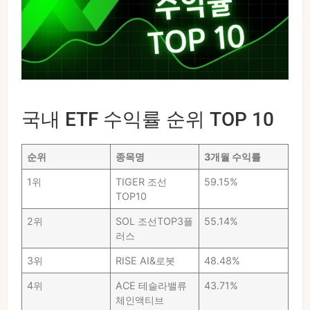
국내 ETF 수익률 순위 TOP 10
순위
종목명
3개월 수익률
1위
TIGER 조선
59.15%
TOP10
2위
SOL 조선TOP3플
55.14%
러스
3위
RISE AI&로봇
48.48%
4위
ACE 테슬라밸류
43.71%
체인액티브