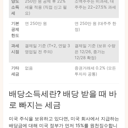
양도
250만 원 공제 후 22%
소액주주는 비과세, 대
소득
세율 적용 (직접 신고 필
주주는 22~27.5% 과세
세
요)
기본
연 250만 원
연 250만 원 (대주주 한
공제
정)
한도
과세
결제일 기준 (T+2, 연말 3
결제일 기준 (보유 수량
시점
영업일 전 주의)
은 12/26, 종가는
12/28 확정)
기타
없음
증권거래세 0.2% (모든
세금
투자자 공통)
배당소득세란? 배당 받을 때 바
로 빠지는 세금
미국 주식을 보유하고 있다면, 미국 회사에서 지급하는
배당금에 대해 미국 정부가 먼저 15%를 원천징수합니