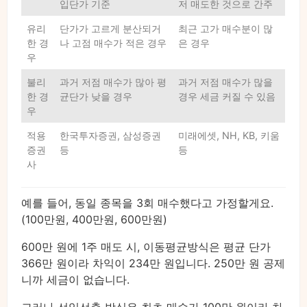
입단가 기준
저 매도한 것으로 간주
유리
단가가 고르게 분산되거
최근 고가 매수분이 많
한 경
나 고점 매수가 적은 경우
은 경우
우
불리
과거 저점 매수가 많아 평
과거 저점 매수가 많을
한 경
균단가 낮을 경우
경우 세금 커질 수 있음
우
적용
한국투자증권, 삼성증권
미래에셋, NH, KB, 키움
증권
등
등
사
예를 들어, 동일 종목을 3회 매수했다고 가정할게요.
(100만원, 400만원, 600만원)
600만 원에 1주 매도 시, 이동평균방식은 평균 단가
366만 원이라 차익이 234만 원입니다. 250만 원 공제
니까 세금이 없습니다.
그러나 선입선출 방식은 최초 매수가 100만 원이라 차