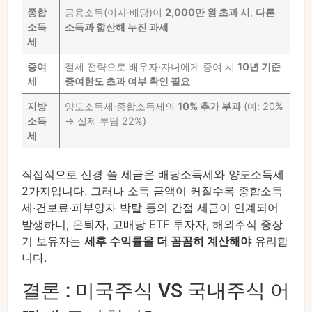
종합
금융소득(이자·배당)이
2,000만 원 초과 시
,
다른
소득
소득과 합산해 누진 과세
세
증여
절세 전략으로 배우자·자녀에게 증여 시
10년 기준
세
증여한도 초과 여부 확인 필요
지방
양도소득세·종합소득세의
10% 추가 부과
(예: 20%
소득
→ 실제 부담 22%)
세
직접적으로 신경 쓸 세금은 배당소득세와 양도소득세
2가지입니다. 그러나 소득 금액이 커질수록 종합소득
세·건보료·피부양자 박탈 등의 간접 세금이 연계되어
발생하니, 은퇴자, 고배당 ETF 투자자, 해외주식 중장
기 보유자는
세후 수익률을 더 꼼꼼히 계산해야
유리합
니다.
결론 : 미국주식 VS 국내주식 어