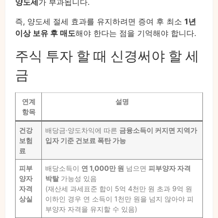
양도세
가 부과됩니다.
즉, 양도세 절세 효과를 유지하려면 증여 후 최소
1년
이상 보유 후 매도
해야 한다는 점을 기억해야 합니다.
주식 투자 할 때 신경써야 할 세
금
연계
설명
항목
건강
배당금·양도차익에 따른
금융소득이 커지면 지역가
보험
입자 기준 건보료 폭탄 가능
료
피부
배당소득이
연 1,000만 원
넘으면
피부양자 자격
양자
박탈
가능성 있음
자격
(재산세 과세표준 합이 5억 4천만 원 초과 9억 원
상실
이하인 경우 연 소득이 1천만 원을 넘지 않아야 피
부양자 자격을 유지할 수 있음)