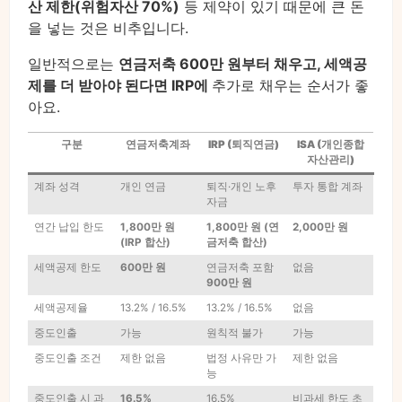
산 제한(위험자산 70%)
등 제약이 있기 때문에 큰 돈
을 넣는 것은 비추입니다.
일반적으로는
연금저축 600만 원부터 채우고, 세액공
제를 더 받아야 된다면 IRP에
추가로 채우는 순서가 좋
아요.
구분
연금저축계좌
IRP (퇴직연금)
ISA (개인종합
자산관리)
계좌 성격
개인 연금
퇴직·개인 노후
투자 통합 계좌
자금
연간 납입 한도
1,800만 원
1,800만 원 (연
2,000만 원
(IRP 합산)
금저축 합산)
세액공제 한도
600만 원
연금저축 포함
없음
900만 원
세액공제율
13.2% / 16.5%
13.2% / 16.5%
없음
중도인출
가능
원칙적 불가
가능
중도인출 조건
제한 없음
법정 사유만 가
제한 없음
능
중도인출 시 과
16.5%
16.5%
비과세 한도 초