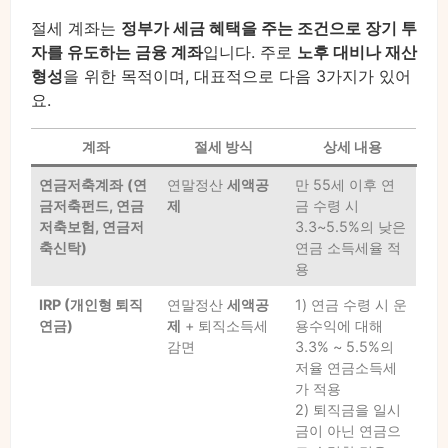
절세 계좌는
정부가 세금 혜택을 주는 조건으로 장기 투
자를 유도하는 금융 계좌
입니다. 주로
노후 대비나 재산
형성
을 위한 목적이며, 대표적으로 다음 3가지가 있어
요.
계좌
절세 방식
상세 내용
연금저축계좌
(연
연말정산
세액공
만 55세 이후 연
금저축펀드, 연금
제
금 수령 시
저축보험, 연금저
3.3~5.5%의 낮은
축신탁)
연금 소득세율 적
용
IRP (개인형 퇴직
연말정산
세액공
1) 연금 수령 시 운
연금)
제
+ 퇴직소득세
용수익에 대해
감면
3.3% ~ 5.5%의
저율 연금소득세
가 적용
2) 퇴직금을 일시
금이 아닌 연금으