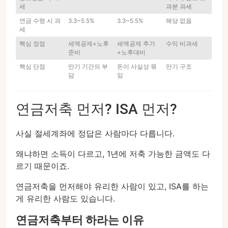
세
과분 과세
연금 수령 시 과
3.3~5.5%
3.3~5.5%
해당 없음
세
핵심 장점
세액공제+노후
세액공제 추가
수익 비과세
준비
+노후대비
핵심 단점
만기 기간의 부
돈이 사실상 묶
만기 구조
담
임
연금저축 먼저? ISA 먼저?
사실 절세계좌에 정답은 사람마다 다릅니다.
왜냐하면 소득이 다르고, 1년에 저축 가능한 금액도 다
르기 때문이죠.
연금저축을 먼저해야 유리한 사람이 있고, ISA를 하는
게 유리한 사람도 있습니다.
연금저축부터 하라는 이유