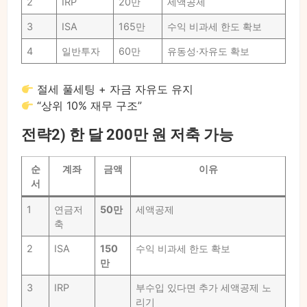
2
IRP
20만
세액공제
3
ISA
165만
수익 비과세 한도 확보
4
일반투자
60만
유동성·자유도 확보
절세 풀세팅 + 자금 자유도 유지
“상위 10% 재무 구조”
전략2) 한 달 200만 원 저축 가능
순
계좌
금액
이유
서
1
연금저
50만
세액공제
축
2
ISA
150
수익 비과세 한도 확보
만
3
IRP
부수입 있다면 추가 세액공제 노
리기