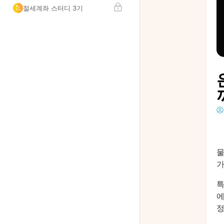
절세계좌 스터디 3기
물
가
특
에
정