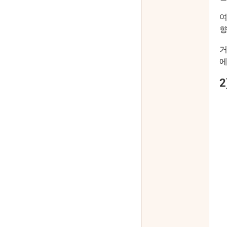
향
거
에
2