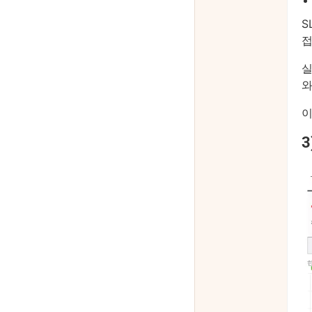
S
접
실
이
3