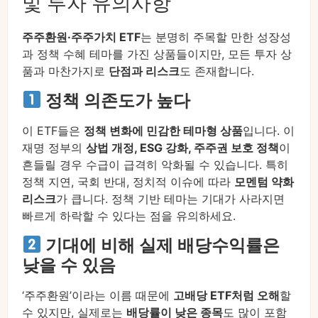
및 투자 유의사항
주주환원·주주가치 ETF
는 분명히 주목할 만한 성장성
과 정책 수혜 테마를 가진 상품들이지만, 모든 투자 상
품과 마찬가지로
단점과 리스크
도 존재합니다.
정책 의존도가 높다
이 ETF들은
정책 변화에 민감한 테마형 상품
입니다. 이
재명 정부의
상법 개정, ESG 강화, 주주권 보호 정책
이
흔들릴 경우 수급이 급격히 악화될 수 있습니다. 특히
정책 지연, 국회 반대, 정치적 이슈에 따라
모멘텀 약화
리스크
가 큽니다. 정책 기반 테마는 기대가 사라지면
빠르게 하락할 수 있다는 점을 유의하세요.
기대에 비해 실제 배당수익률은
낮을 수 있음
‘주주환원’이라는 이름 때문에
고배당 ETF처럼 오해
할
수 있지만, 실제로는
배당률이 낮은 종목
도 많이 포함