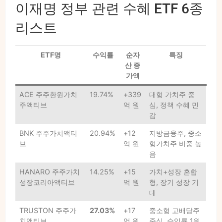
이재명 정부 관련 수혜 ETF 6종
리스트
ETF명
수익률
순자
특징
산 증
가액
ACE 주주환원가치
19.74%
+339
대형 가치주 중
주액티브
억 원
심, 정책 수혜 민
감
BNK 주주가치액티
20.94%
+12
지방금융주, 중소
브
억 원
형가치주 비중 높
음
HANARO 주주가치
14.25%
+15
가치+성장 혼합
성장코리아액티브
억 원
형, 장기 성장 기
대
TRUSTON 주주가
27.03%
+17
중소형 고배당주
치액티브
억 원
중심, 수익률 1위