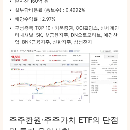
순자산 160억 원
실부담비용률 (총보수) : 0.4992%
배당수익률 : 2.97%
구성종목 TOP 10 : 키움증권, OCI홀딩스, 신세계인
터내셔날, SK, iM금융지주, DN오토모티브, 애경산
업, BNK금융지주, 신한지주, 삼성전자
주주환원·주주가치 ETF의 단점