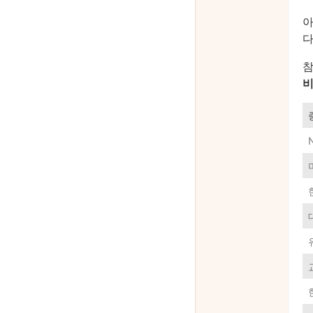
아
다
참
비