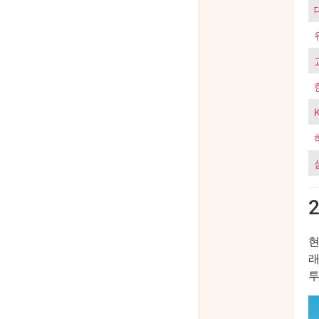
현
래
투