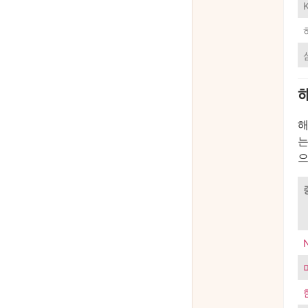
해
는
으