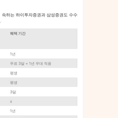
편에 속하는 하이투자증권과 삼성증권도 수수
.
혜택 기간
1년
무료 3달 + 1년 우대 적용
평생
평생
3달
x
1년