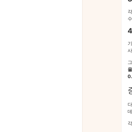
각
수
기
사
을
0
다
데
각