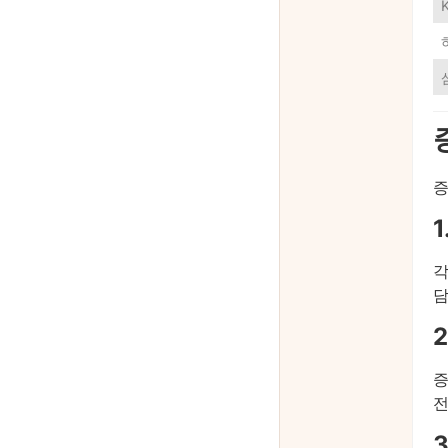
증
각
담
증
전