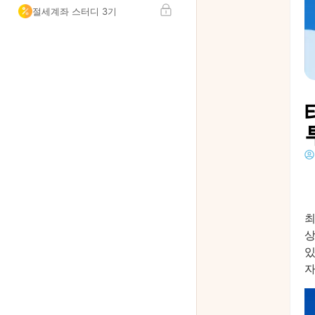
절세계좌 스터디 3기
최
상
있
자