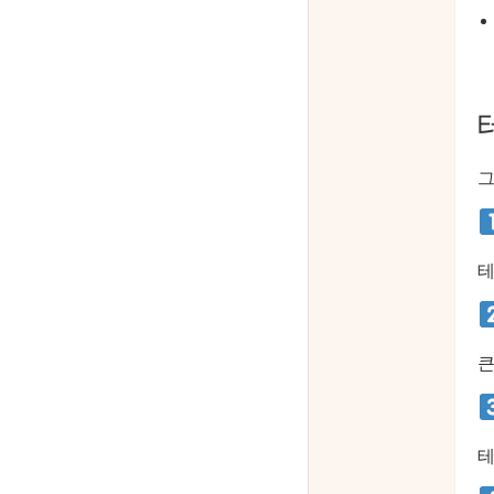
그
테
큰
테