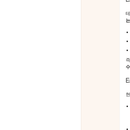
테
는
즉
수
현