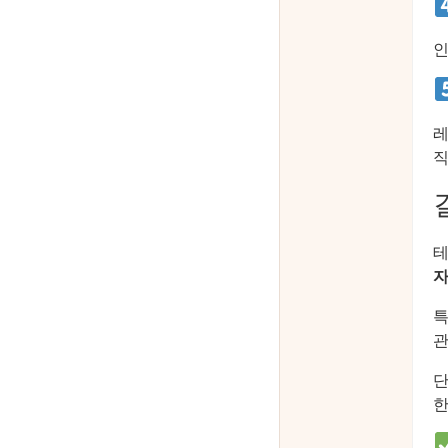
인
레
직
테
자
특
관
단
한