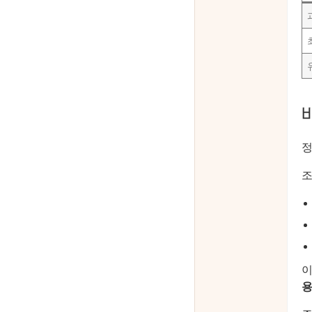
정
조
이