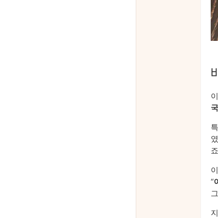
이
국
특
였
죠
이
“
그
지