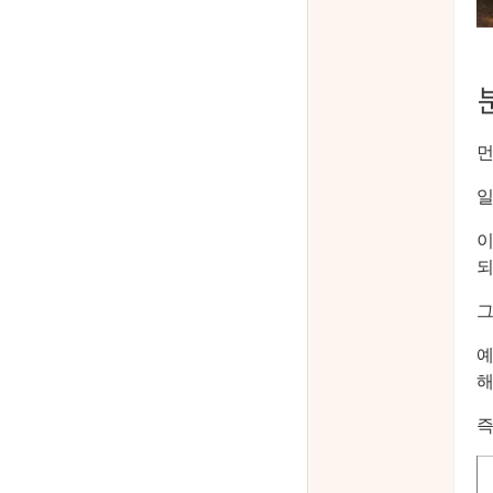
먼
일
이
되
그
예
해
즉