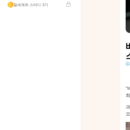
절세계좌 스터디 3기
“
최
과