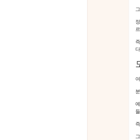
그
정
르
즉
다
여
예
들
즉
그