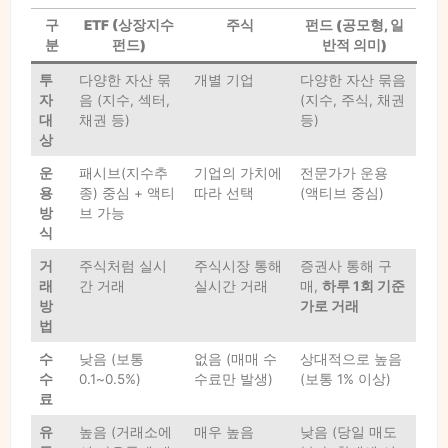
구
ETF (상장지수
주식
펀드 (공모형, 일
분
펀드)
반적 의미)
투
다양한 자산 묶
개별 기업
다양한 자산 묶음
자
음 (지수, 섹터,
(지수, 주식, 채권
대
채권 등)
등)
상
운
패시브(지수추
기업의 가치에
전문가가 운용
용
종) 중심 + 액티
따라 선택
(액티브 중심)
방
브 가능
식
거
주식처럼 실시
주식시장 통해
증권사 통해 구
래
간 거래
실시간 거래
매,
하루 1회 기준
방
가로 거래
법
수
낮음 (보통
없음 (매매 수
상대적으로 높음
수
0.1~0.5%)
수료만 발생)
(보통 1% 이상)
료
유
높음 (거래소에
매우 높음
낮음 (당일 매도