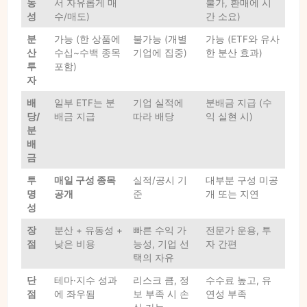
동
서 자유롭게 매
불가, 환매에 시
성
수/매도)
간 소요)
분
가능 (한 상품에
불가능 (개별
가능 (ETF와 유사
산
수십~수백 종목
기업에 집중)
한 분산 효과)
투
포함)
자
배
일부 ETF는 분
기업 실적에
분배금 지급 (수
당/
배금 지급
따라 배당
익 실현 시)
분
배
금
투
매일 구성 종목
실적/공시 기
대부분 구성 미공
명
공개
준
개 또는 지연
성
장
분산 + 유동성 +
빠른 수익 가
전문가 운용, 투
점
낮은 비용
능성, 기업 선
자 간편
택의 자유
단
테마·지수 성과
리스크 큼, 정
수수료 높고, 유
점
에 좌우됨
보 부족 시 손
연성 부족