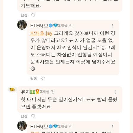
기도해요.
답장
ETF러브
3개월 전
박재호 jay
그러게요 찾아보니까 이런 경
우가 많더라고요? ㅠ 제가 얼굴 노출 없
이 운영해서 ai로 인식이 된건지^^;; 그래
도 스터디는 차질없이 진행될 예정이니
문의사항은 언제든지 이곳에 남겨주세요
😄
답장
유자
3개월 전
헛 매니저님 무슨 일이신가요!! ㅠㅠ 빨리 풀렸
으면 좋겠어요
답장
ETF러브
3개월 전