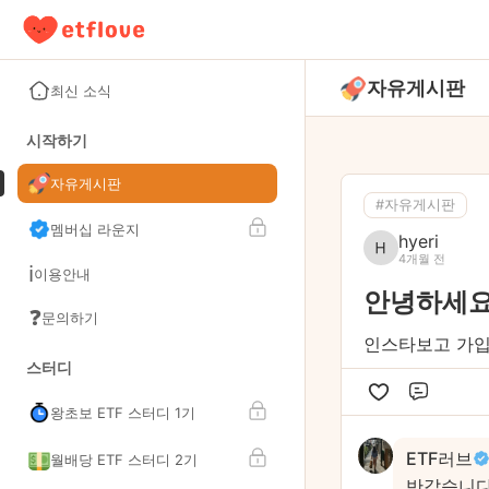
자유게시판
최신 소식
시작하기
자유게시판
#자유게시판
멤버십 라운지
hyeri
4개월 전
ℹ️
이용안내
안녕하세
❓
문의하기
인스타보고 가입
스터디
댓글
왕초보 ETF 스터디 1기
ETF러브
월배당 ETF 스터디 2기
반갑습니다