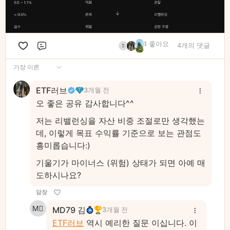
4 좋아요
4개의 댓글
댓글
가장 이른
ETF러브
3개월 전
오 좋은 공유 감사합니다^^
저는 리밸런싱을 자산 비중 조절로만 생각했는
데, 이렇게 목표 수익률 기준으로 보는 관점도
흥미롭습니다:)
기울기가 마이너스 (위험) 상태가 되면 아예 매
도하시나요?
답장
MD79 김
3개월 전
ETF러브
역시 예리한 질문 이십니다. 이